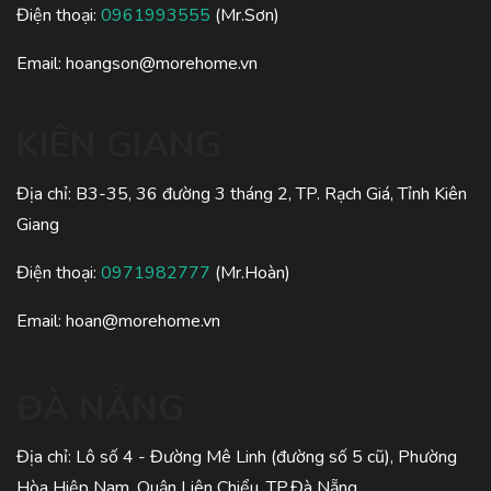
Điện thoại:
0961993555
(Mr.Sơn)
Email:
hoangson@morehome.vn
KIÊN GIANG
Địa chỉ: B3-35, 36 đường 3 tháng 2, TP. Rạch Giá, Tỉnh Kiên
Giang
Điện thoại:
0971982777
(Mr.Hoàn)
Email:
hoan@morehome.vn
ĐÀ NẴNG
Địa chỉ: Lô số 4 - Đường Mê Linh (đường số 5 cũ), Phường
Hòa Hiệp Nam, Quận Liên Chiểu, TP.Đà Nẵng