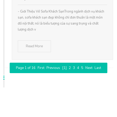
- Giới Thiệu Về Sofa Khách SạnTrong ngành dịch vụ khách
sạn, sofa khách sạn đẹp không chỉ đơn thuần là một món
đồ nội thất; nó là biểu tượng của sự sang trọng và chất
lượng dịch v
Read More
Page 1 of 16
First
Previous
[1]
2
3
4
5
Next
Last